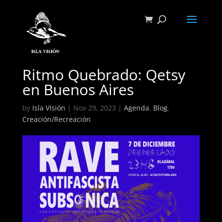
Ritmo Quebrado: Qetsy
en Buenos Aires
by
Isla VIsión
|
Nov 29, 2023
|
Agenda
,
Blog
,
Creación/Recreación