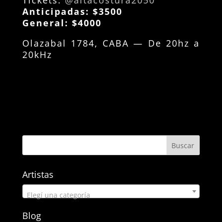
Tickets:
@altacostura2050
Anticipadas: $3500
General: $4000
Olazabal 1784, CABA — De 20hz a
20kHz
Artistas
Elegí una categoría
Blog