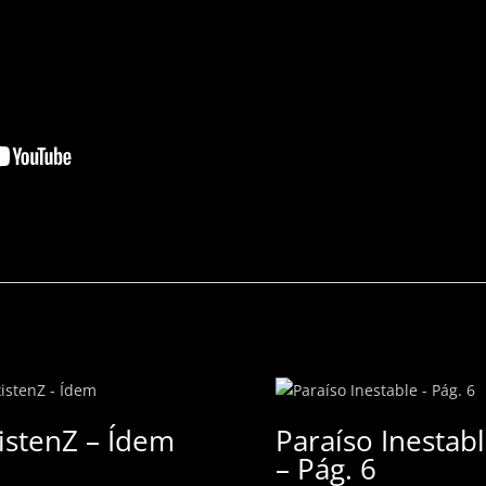
istenZ – Ídem
Paraíso Inestab
– Pág. 6