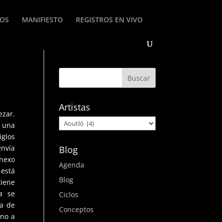
ROS
MANIFIESTO
REGISTROS EN VIVO
Artistas
zar.
 una
iglos
envía
Blog
nexo
Agenda
 está
Blog
tiene
a se
Ciclos
za de
Conceptos
ano a