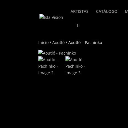
ARTISTAS
CATÁLOGO
M
Inicio
/
Aoutló
/ Aoutló – Pachinko